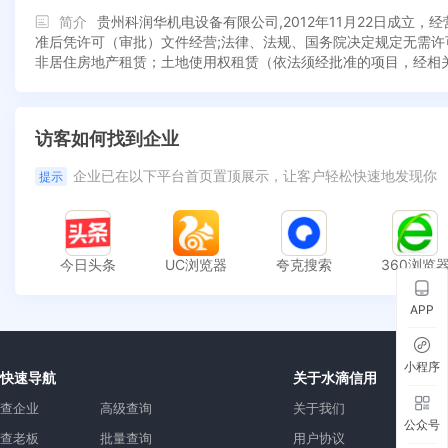
简介
贵州科润华机电设备有限公司,2012年11月22日成
准后凭许可（审批）文件经营;法律、法规、国务院决定规定无需
非居住房地产租赁；土地使用权租赁（依法须经批准的项目，经相
访客如何找到企业
企业已在以下平台首页置顶展示，让客户轻松快速地发现你
提示
今日头条
UC浏览器
夸克搜索
360浏览
APP
小程序
快速导航
关于水滴信用
查企业
高级查询
关于我们
公众号
查老板
批量查询
用户协议