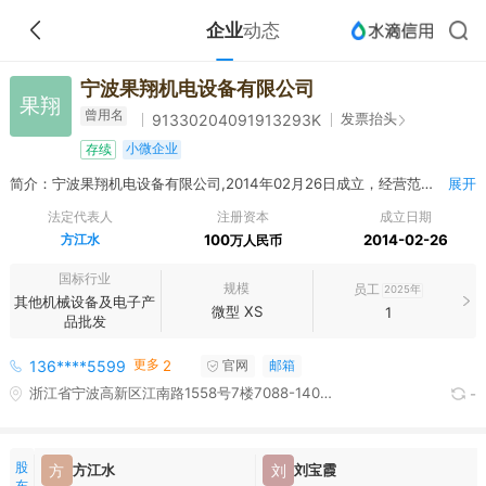
企业
动态
宁波果翔机电设备有限公司
果翔
曾用名
发票抬头
91330204091913293K
小微企业
存续
简介：宁波果翔机电设备有限公司,2014年02月26日成立，经营范围包括一般项目：机械电气设备销售；机械设备销售；工业控制计算机及系统销售；智能仪器仪表销售；五金产品批发；金属工具销售；风动和电动工具销售；微特电机及组件销售；电气设备销售；钟表与计时仪器销售；电子测量仪器销售；仪器仪表销售；环境保护专用设备销售；供应用仪器仪表销售；特种设备销售；涂料销售（不含危险化学品）；电线、电缆经营；专用化学产品销售（不含危险化学品）；办公用品销售；液气密元件及系统销售；电子产品销售；互联网销售（除销售需要许可的商品）；技术服务、技术开发、技术咨询、技术交流、技术转让、技术推广；园林绿化工程施工；工程管理服务；机械设备租赁；人工智能应用软件开发；电子、机械设备维护（不含特种设备）；专用设备修理；阀门和旋塞销售；普通机械设备安装服务；金属结构销售；广告制作；广告发布；广告设计、代理（除依法须经批准的项目外，凭营业执照依法自主开展经营活动）。许可项目：建设工程施工；电气安装服务（依法须经批准的项目，经相关部门批准后方可开展经营活动，具体经营项目以审批结果为准）。以下限分支机构经营：一般项目：砼结构构件制造（除依法须经批准的项目外，凭营业执照依法自主开展经营活动）。
展开
法定代表人
注册资本
成立日期
方江水
100
2014-02-26
万人民币
国标行业
规模
员工
2025年
其他机械设备及电子产
微型 XS
1
品批发
更多
136****5599
2
官网
邮箱
浙江省宁波高新区江南路1558号7楼7088-1403室
-
股
方
方江水
刘
刘宝霞
东