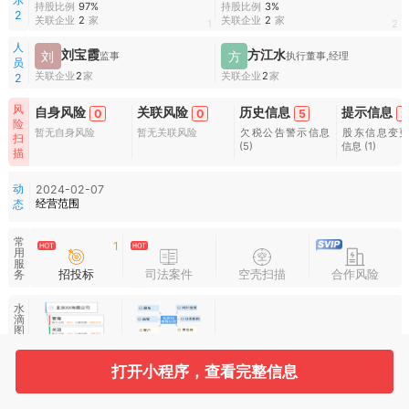
持股比例
97%
持股比例
3%
2
关联企业
2
家
关联企业
2
家
1
2
人
刘宝霞
方江水
刘
方
监事
执行董事,经理
员
关联企业
2
家
关联企业
2
家
2
风
自身风险
关联风险
历史信息
提示信息
0
0
5
2
险
暂无自身风险
暂无关联风险
欠税公告警示信息
股东信息变
扫
(5)
信息
(1)
描
动
2024-02-07
经营范围
态
常
1
用
服
招投标
司法案件
空壳扫描
合作风险
务
水
滴
图
谱
打开小程序，查看完整信息
基本信息
收起