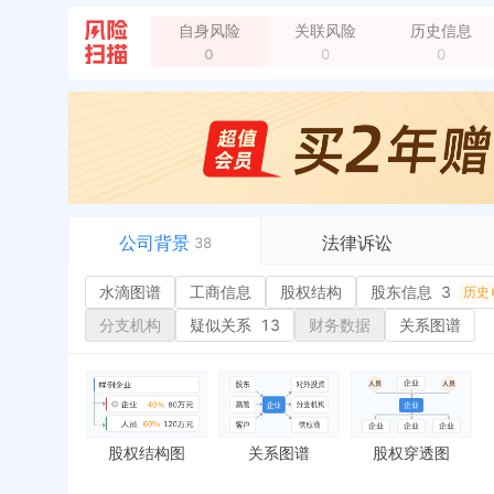
自身风险
关联风险
历史信息
0
0
0
公司背景
法律诉讼
38
水滴图谱
水滴图谱
工商信息
司法案件
股权结构
股东信息
3
或
历史
工商信息
立案信息
经
分支机构
疑似关系
13
财务数据
关系图谱
股权结构
开庭公告
行
股东信息
3
法院公告
环
历史
主要人员
2
裁判文书
严
对外投资
送达公告
欠
股权结构图
关系图谱
股权穿透图
控制企业
被执行人
税
实际控制人
失信被执行人
重