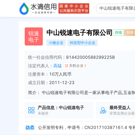
中山锐速电子有限公司
锐
速
存续
我要
电
子
小微企业
科技型中小企业
统一社会信用代码：
91442000588299225B
法定代表人：
高猛
关联企业
2
注册资本：
10万人民币
成立日期：
2011-12-23
简介：
产品信息：
中山锐速电子
最终受益人
未融资
穿透追溯企业最