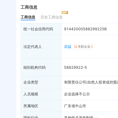
最终受益人
限制高消费
动
工商信息
变更记录
7
终本案件
担
工商信息
历史工商信息
企业年报
13
司法拍卖
股
工商自主公示
询价评估
简
统一社会信用代码
91442000588299225B
分支机构
司法协助
注
疑似关系
13
破产重整
清
法定代表人
高猛
关联企业
2
财务数据
未
关系图谱
组织机构代码
58829922-5
企业类型
有限责任公司(自然人投资或控股
人员规模
企业选择不公示
所属地区
广东省中山市
国标行业
其他电子器件制造