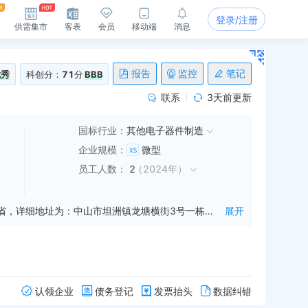
登录/注册
供需集市
客表
会员
移动端
消息
报告
监控
笔记
优秀
科创分：
71
分
BBB
联系
3天前更新
国标行业：
其他电子器件制造
企业规模
：
微型
员工人数
：
2
（
2024年
）
中山锐速电子有限公司是一家从事电子产品,五金制品,塑胶制品等业务的公司，成立于2011年12月23日，公司坐落在广东省，详细地址为：中山市坦洲镇龙塘横街3号一栋一楼B座;经国家企业信用信息公示系统查询得知，中山锐速电子有限公司的信用代码/税号为91442000588299225B，法人是高猛，注册资本为10.000000万，企业的经营范围为:生产、加工、研发、销售：电子产品；生产、加工、销售：五金制品（不含电镀）、塑胶制品、计算机相关配件、电线电缆；货物进出口、技术进出口（法律、行政法规禁止经营的项目除外；法律、行政法规限制的项目须取得许可后方可经营）。（依法须经批准的项目，经相关部门批准后方可开展经营活动）〓
展开
认领企业
债务登记
发票抬头
数据纠错