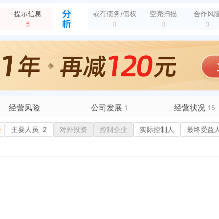
授权实用新型专利，申请号：CN201420829115.7 专利名称：一种音视频转接面板 申请日期：2014-12-24 授权日期：2015-06-17
全部动态
提示信息
或有债务/债权
空壳扫描
合作风
授权实用新型专利，申请号：CN201120006189.7 专利名称：一种双母式网络通讯面板 申请日期：2011-01-11 授权日期：2011-12-28
全部动态
5
0
0
0
授权外观专利，申请号：CN202430811516.9 专利名称：出线面板（一片式0070） 申请日期：2024-12-20 授权日期：2025-09-30
全部动态
授权实用新型专利，申请号：CN201620518933.4 专利名称：一种转接模组卡接位 申请日期：2016-06-01 授权日期：2016-12-07
全部动态
授权实用新型专利，申请号：CN202223156241.4 专利名称：一种进出线墙壁支架底盒 申请日期：2022-11-28 授权日期：2023-06-09
全部动态
授权实用新型专利，申请号：CN201120385754.5 专利名称：一种可实现家庭影院功能的多用途面板 申请日期：2011-10-12 授权日期：201...
全部动态
授权实用新型专利，申请号：CN201220089578.5 专利名称：一种多功能出线孔面板 申请日期：2012-03-12 授权日期：2012-12-05
全部动态
公开发明专利，申请号：CN201810695356.X 专利名称：一种适用于影音系统的进出线的墙壁面板 申请日期：2018-06-29 公开日期：2018...
全部动态
经营风险
公司发展
经营状况
1
15
有债务债权
主要人员
2
对外投资
融资历史
控制企业
实际控制人
招投标
最终受益
营异常
核心人员
招聘信息
政处罚
企业业务
1
广告推广
保处罚
竞品信息
电商店铺
重违法
科技成果
行政许可
4
税公告
专利奖
税务评级
10
务非正常户
新闻舆情
纳税人资质
1
大税收违法
科创分
抽查检查