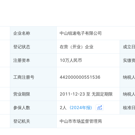
产抵押
双随机抽查
保信息
资质证书
权出质
知识产权出质
易注销
信用评价
企业名称
中山锐速电子有限公司
销备案
进出口信用
算信息
登记状态
在营（开业）企业
债券信息
成立
准入境
地块公示
注册资本
10万人民币
实缴
购地信息
供应商
工商注册号
442000000551536
纳税
客户
)
营业期限
2011-12-23 至 无固定期限
纳税
参保人数
2人
(2024年报)
核准
登记机关
中山市市场监督管理局