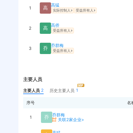
高猛
高
1
实际控制人
受益所有人
高侨
高
2
受益所有人
乔群梅
乔
3
受益所有人
主要人员
2
1
主要人员
历史主要人员
序号
名
乔群梅
乔
1
关联2家企业>
高猛