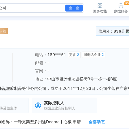
查一查
更多功能
数据服务
信用分：
836
分
认领
电话：
189***51
更多
2
同电话企业
2
邮箱：
-
官网：
-
地址：
中山市坦洲镇龙塘横街3号一栋一楼B座
实际控制人
终受益主体
挖掘企业实际控制人
公开发明专利，申请号：CN201810695356.X 专利名称：一种适用于影音系统的进出线的墙壁面板 申请日期：2018-06-29 公开日期：2018...
全部动态
公开发明专利，申请号：CN201710387161.4 专利名称：一种支架型多用途Decora中心板 申请日期：2017-05-27 公开日期：2018-...
全部动态
授权发明专利，申请号：CN201710704435.8 专利名称：一种卡接型通信线缆 申请日期：2017-08-17 授权日期：2018-12-04
全部动态