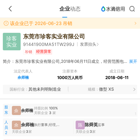
企业
动态
该企业已于 2026-06-23 吊销
东莞市珍客实业有限公司
珍客
实业
发票抬头
91441900MA51TW299J
经营异常
吊销
简介：东莞市珍客实业有限公司,2018年06月11日成立，经营范围包括生产、销售：环保材料、环保塑胶颗粒、塑胶制品；销售：工业用大豆油、环氧大豆油（不含危险化学品）。（依法须经批准的项目，经相关部门批准后方可开展经营活动）〓
展开
法定代表人
注册资本
成立日期
佘师楠
1000
2018-06-11
万人民币
其他未列明制造业
微型 XS
国标行业
规模
股
持股比例
100%
佘
佘师楠
东
关联企业
3
家
1
人
佘师楠
陈舜英
佘
陈
执行董事,经理,财务负责人
监事
员
关联企业
3
家
关联企业
3
家
2