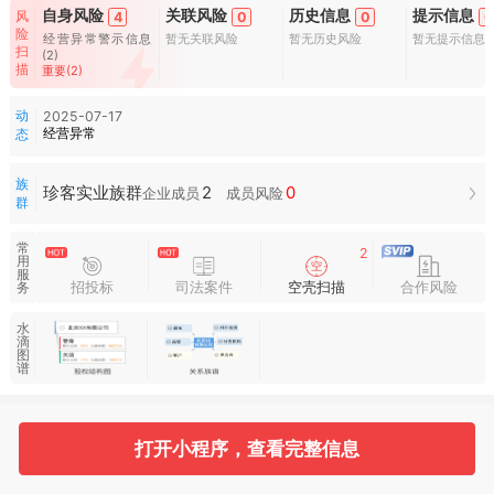
自身风险
关联风险
历史信息
提示信息
风
4
0
0
0
险
经营异常警示信息
暂无关联风险
暂无历史风险
暂无提示信息
扫
(2)
描
重要(2)
动
2025-07-17
经营异常
态
族
2
0
珍客实业族群
企业成员
成员风险
群
常
2
用
服
招投标
司法案件
空壳扫描
合作风险
务
水
滴
图
谱
基本信息
收起
打开小程序，查看完整信息