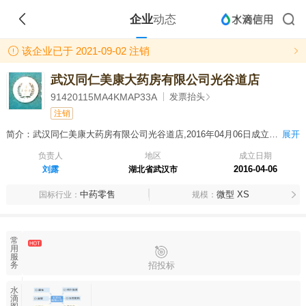
企业
动态
该企业已于 2021-09-02 注销
武汉同仁美康大药房有限公司光谷道店
91420115MA4KMAP33A
发票抬头
注销
简介：武汉同仁美康大药房有限公司光谷道店,2016年04月06日成立，经营范围包括处方药（禁止类除外）、非处方药：中药饮片、中成药、化学药制剂、抗生素制剂、生化药品、生物制品（除疫苗外）、保健食品、医疗器械I、II类零售。（依法须经审批的项目，经相关部门审批后方可开展经营活动）
展开
负责人
地区
成立日期
2016-04-06
刘露
湖北省武汉市
中药零售
微型 XS
国标行业
规模
常
用
服
招投标
务
水
滴