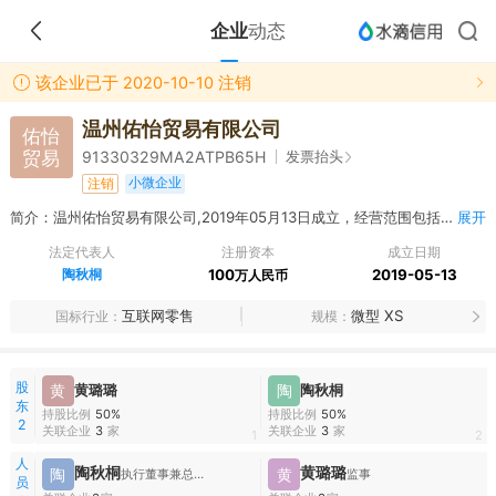
企业
动态
该企业已于 2020-10-10 注销
温州佑怡贸易有限公司
佑怡
贸易
发票抬头
91330329MA2ATPB65H
小微企业
注销
简介：温州佑怡贸易有限公司,2019年05月13日成立，经营范围包括网上销售（不含实体经营和仓储服务）：服装、鞋帽、箱包、计算机及配件、办公设备、眼镜（不含隐形眼镜）、钟表、化妆品、饰品、家具、生活日用品、洗护用品、卫浴洁具、珠宝、皮革制品、母婴用品（不含食品）、床上用品、针纺织品、塑料制品、工艺礼品（不含艺术品）、橡胶制品、文具用品、体育用品（不含弩）、五金制品、家用电器、电子产品（不含电子出版物）、纸制品、照明器材、玩具。（依法须经批准的项目，经相关部门批准后方可开展经营活动）
展开
法定代表人
注册资本
成立日期
陶秋桐
100
2019-05-13
万人民币
互联网零售
微型 XS
国标行业
规模
股
黄
黄璐璐
陶
陶秋桐
东
持股比例
50%
持股比例
50%
2
关联企业
3
家
关联企业
3
家
1
2
人
陶秋桐
黄璐璐
陶
黄
执行董事兼总经理
监事
员