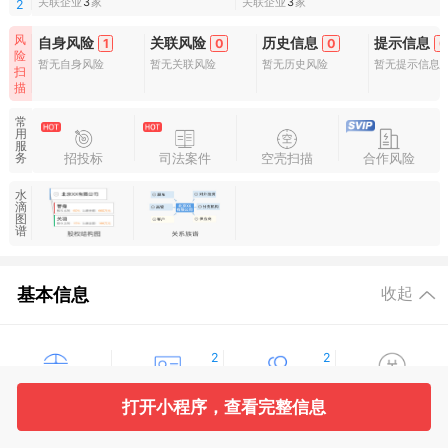
关联企业
3
家
关联企业
3
家
2
风
自身风险
关联风险
历史信息
提示信息
1
0
0
0
险
暂无自身风险
暂无关联风险
暂无历史风险
暂无提示信息
扫
描
常
用
服
招投标
司法案件
空壳扫描
合作风险
务
水
滴
图
谱
基本信息
收起
2
2
工商信息
股东信息
主要人员
对外投资
打开小程序，查看完整信息
300