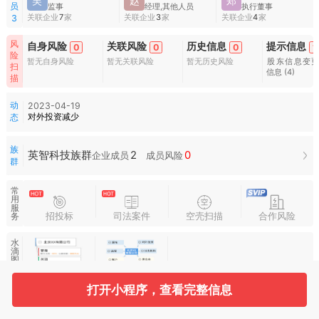
吴
赵
郑
员
监事
经理,其他人员
执行董事
关联企业
7
家
关联企业
3
家
关联企业
4
家
3
风
自身风险
关联风险
历史信息
提示信息
0
0
0
1
险
暂无自身风险
暂无关联风险
暂无历史风险
股东信息变
扫
信息
(4)
描
动
2023-04-19
对外投资减少
态
族
2
0
英智科技族群
企业成员
成员风险
群
常
用
服
招投标
司法案件
空壳扫描
合作风险
务
水
滴
图
谱
打开小程序，查看完整信息
基本信息
收起