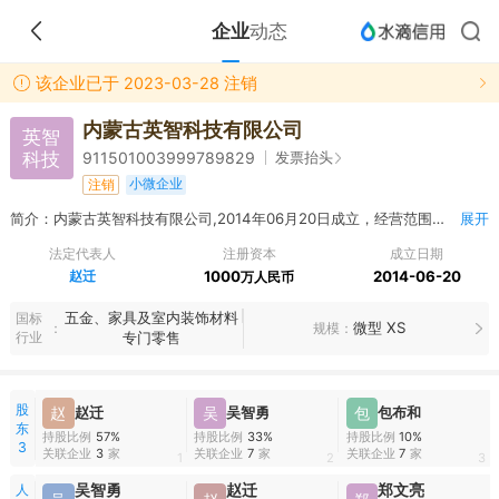
企业
动态
该企业已于 2023-03-28 注销
内蒙古英智科技有限公司
英智
科技
发票抬头
911501003999789829
小微企业
注销
简介：内蒙古英智科技有限公司,2014年06月20日成立，经营范围包括许可经营项目：无。 一般经营项目：太阳能产品、农业机械、节水灌溉设备、机械设备（不含汽车）、化工产品（不含有毒、危险、爆炸化学品及原料）的技术研发及销售；技术转让；农作物、林木的种植（以上项目不含种子、种苗）
展开
法定代表人
注册资本
成立日期
赵迁
1000
2014-06-20
万人民币
五金、家具及室内装饰材料
国标
微型 XS
规模
行业
专门零售
股
赵
赵迁
吴
吴智勇
包
包布和
东
持股比例
57%
持股比例
33%
持股比例
10%
3
关联企业
3
家
关联企业
7
家
关联企业
7
家
1
2
3
人
吴智勇
赵迁
郑文亮