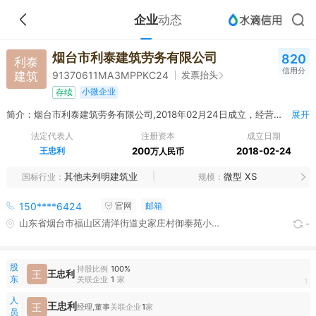
企业
动态
烟台市利泰建筑劳务有限公司
820
利泰
信用分
建筑
发票抬头
91370611MA3MPPKC24
小微企业
存续
简介：烟台市利泰建筑劳务有限公司,2018年02月24日成立，经营范围包括一般项目：建筑材料销售；建筑装饰材料销售；园林绿化工程施工；建筑工程机械与设备租赁。（除依法须经批准的项目外，凭营业执照依法自主开展经营活动）许可项目：建筑劳务分包；建设工程施工。（依法须经批准的项目，经相关部门批准后方可开展经营活动，具体经营项目以相关部门批准文件或许可证件为准）
展开
法定代表人
注册资本
成立日期
王忠利
200
2018-02-24
万人民币
其他未列明建筑业
微型 XS
国标行业
规模
150****6424
官网
邮箱
山东省烟台市福山区清洋街道史家庄村御泰苑小区3#楼7号
-
股
持股比例
100%
王
王忠利
东
关联企业
1
家
1
人
王忠利
王
经理,董事
关联企业
1
家
员