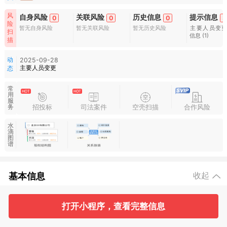
风
自身风险
关联风险
历史信息
提示信息
0
0
0
3
险
暂无自身风险
暂无关联风险
暂无历史风险
主要人员变
扫
信息
(1)
描
动
2025-09-28
主要人员变更
态
常
用
服
招投标
司法案件
空壳扫描
合作风险
务
水
滴
图
谱
基本信息
收起
打开小程序，查看完整信息
1
1