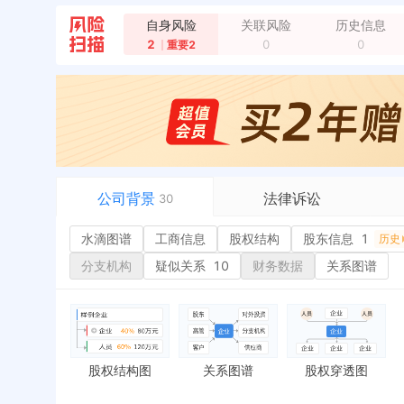
自身风险
关联风险
历史信息
2
0
0
重要2
公司背景
法律诉讼
30
水滴图谱
水滴图谱
工商信息
司法案件
股权结构
股东信息
1
或
历史
工商信息
立案信息
经
分支机构
疑似关系
10
财务数据
关系图谱
股权结构
开庭公告
行
股东信息
1
法院公告
环
历史
主要人员
2
裁判文书
严
对外投资
送达公告
欠
股权结构图
关系图谱
股权穿透图
控制企业
被执行人
税
实际控制人
失信被执行人
重