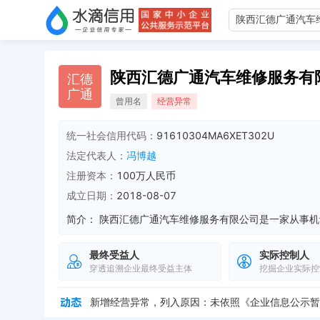
陕西汇德广通汽车维修服务有
汇
德
广
通
曾用名
经营异常
统一社会信用代码：
91610304MA6XET302U
法定代表人：
冯博越
注册资本：
100万人民币
成立日期：
2018-08-07
简介：
最终受益人
实际控制人
穿透追溯企业最终受益主体
挖掘企业实际控