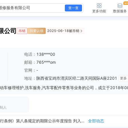
查一查
更多功能
数据服务
限公司
吊销
我要认领
2025-06-18被吊销
电话：
138***00
邮箱：
765***om
官网：
-
地址：
陕西省宝鸡市渭滨区经二路天同国际A座2201
更多
制人
新增经营异常，列入原因：未依照《企业信息公示暂行条例》第八条规定的期限公示年度报告 列入机关：宝鸡市渭滨区市场监督管理局 列入日期：2024-07-11
全部动态
新增经营异常，列入原因：未依照《企业信息公示暂行条例》第八条规定的期限公示年度报告 列入机关：宝鸡市渭滨区市场监督管理局 列入日期：2023-07-13
全部动态
新增行政许可，许可机关：宝鸡市渭滨区市场监督管理局 许可内容：新邮政编码：721000 有效期：2022-03-07至2099-12-31
全部动态