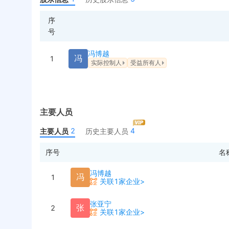
序
号
冯博越
冯
1
实际控制人
受益所有人
主要人员
2
4
主要人员
历史主要人员
序号
名
冯博越
冯
1
关联1家企业>
张亚宁
张
2
关联1家企业>