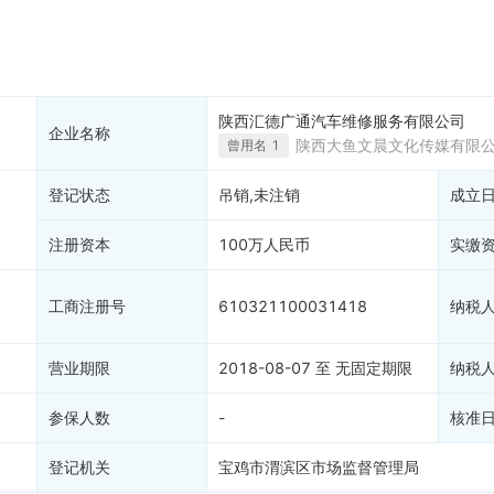
产抵押
双随机抽查
保信息
资质证书
权出质
知识产权出质
易注销
信用评价
陕西汇德广通汽车维修服务有限公司
企业名称
销备案
进出口信用
陕西大鱼文晨文化传媒有限
曾用名
1
算信息
债券信息
登记状态
吊销,未注销
成立
准入境
地块公示
购地信息
注册资本
100万人民币
实缴
供应商
客户
工商注册号
610321100031418
纳税
营业期限
2018-08-07 至 无固定期限
纳税
参保人数
-
核准
登记机关
宝鸡市渭滨区市场监督管理局