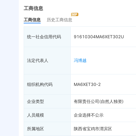
最终受益人
限制高消费
动
工商信息
变更记录
17
终本案件
担
工商信息
历史工商信息
企业年报
司法拍卖
股
工商自主公示
询价评估
简
统一社会信用代码
91610304MA6XET302U
分支机构
司法协助
注
疑似关系
10
破产重整
清
财务数据
未
法定代表人
冯博越
关系图谱
组织机构代码
MA6XET30-2
企业类型
有限责任公司(自然人独资)
人员规模
企业选择不公示
所属地区
陕西省宝鸡市渭滨区