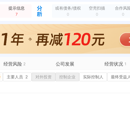
新增行政许可，许可机关：宝鸡市渭滨区市场监督管理局 许可内容：姓名: 冯博越; 出资额: 100; 百分比: 100 有效期：2022-03-07至209...
全部动态
提示信息
或有债务/债权
空壳扫描
合作风
新增行政许可，许可机关：宝鸡市渭滨区市场监督管理局 许可内容：一般项目：机动车修理和维护；洗车服务；汽车零配件零售；汽车旧车销售；新能源汽车换电设施销售；...
全部动态
7
0
0
0
新增行政许可，许可机关：宝鸡市渭滨区市场监督管理局 许可内容：有限责任公司(自然人独资) 有效期：2022-03-07至2099-12-31
全部动态
新增行政许可，许可机关：宝鸡市渭滨区市场监督管理局 许可内容：100 有效期：2022-03-07至2099-12-31
全部动态
新增行政许可，许可机关：宝鸡市渭滨区市场监督管理局 许可内容：现联络员********员固定电 有效期：2022-03-07至2099-12-31
全部动态
新增行政许可，许可机关：宝鸡市渭滨区市场监督管理局 许可内容：8111:汽车修理与维护 有效期：2022-03-07至2099-12-31
全部动态
新增行政许可，许可机关：宝鸡市渭滨区市场监督管理局 许可内容：陕西汇德广通汽车维修服务有限公司 有效期：2022-03-07至2099-12-31
全部动态
新增经营异常，列入原因：未依照《企业信息公示暂行条例》第八条规定的期限公示年度报告 列入机关：宝鸡市渭滨区市场监督管理局 列入日期：2024-07-11
全部动态
经营风险
公司发展
经营状况
2
1
有债务债权
主要人员
2
对外投资
融资历史
控制企业
实际控制人
招投标
最终受益
营异常
2
核心人员
招聘信息
政处罚
企业业务
广告推广
保处罚
竞品信息
电商店铺
重违法
科技成果
行政许可
1
税公告
专利奖
税务评级
务非正常户
新闻舆情
纳税人资质
大税收违法
科创分
抽查检查