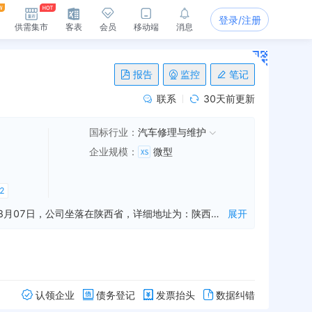
登录/注册
供需集市
客表
会员
移动端
消息
报告
监控
笔记
联系
30天前更新
国标行业：
汽车修理与维护
企业规模
：
微型
2
陕西汇德广通汽车维修服务有限公司是一家从事机动车修理维护,洗车服务,汽车零配件零售等业务的公司，成立于2018年08月07日，公司坐落在陕西省，详细地址为：陕西省宝鸡市渭滨区经二路天同国际A座2201;经国家企业信用信息公示系统查询得知，陕西汇德广通汽车维修服务有限公司的信用代码/税号为91610304MA6XET302U，法人是冯博越，注册资本为100.000000万人民币，企业的经营范围为:一般项目：机动车修理和维护；洗车服务；汽车零配件零售；汽车旧车销售；新能源汽车换电设施销售；汽车装饰用品销售；汽车拖车、求援、清障服务；汽车零配件批发；会议及展览服务；新能源汽车电附件销售；表面功能材料销售；橡胶制品销售；小微型客车租赁经营服务；汽车新车销售；广告设计、代理；广告发布；润滑油销售；电子元器件零售；电力电子元器件销售；五金产品零售；自行车及零配件零售；文具用品批发；通用零部件制造；摩托车及零配件零售；家具零配件销售；摩托车及零配件批发；建筑用金属配件销售；电动自行车维修；助动自行车、代步车及零配件销售；日用产品修理；电动自行车销售（除依法须经批准的项目外，凭营业执照依法自主开展经营活动）。
展开
认领企业
债务登记
发票抬头
数据纠错