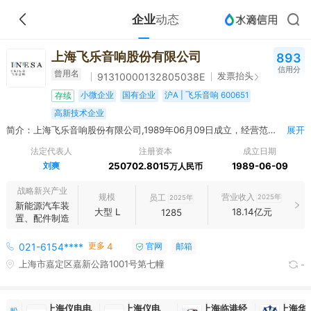
企业
动态
上海飞乐音响股份有限公司
893
信用分
曾用名
发票抬头
91310000132805038E
小微企业
国有企业
沪A | 飞乐音响 600651
存续
高新技术企业
简介：上海飞乐音响股份有限公司,1989年06月09日成立，经营范围包括一般项目：汽车零部件及配件制造；汽车零配件零售；电子元器件制造；电子元器件零售；仪器仪表制造；仪器仪表销售；工业自动控制系统装置制造；工业自动控制系统装置销售；信息系统集成服务；计量技术服务；安全咨询服务；企业管理咨询；集成电路芯片及产品制造；集成电路芯片及产品销售；机械零件、零部件加工；机械零件、零部件销售；机械电气设备销售；第一类医疗器械销售；以自有资金从事投资活动；技术服务、技术开发、技术咨询、技术交流、技术转让、技术推广；货物进出口；技术进出口；非居住房地产租赁；物业管理；信息技术咨询服务。（除依法须经批准的项目外，凭营业执照依法自主开展经营活动） 许可项目：检验检测服务；认证服务。（依法须经批准的项目，经相关部门批准后方可开展经营活动，具体经营项目以相关部门批准文件或许可证件为准）
展开
法定代表人
注册资本
成立日期
刘爽
250702.8015
1989-06-09
万人民币
战略新兴产业
规模
营业收入
员工
2025年
2025年
新能源汽车装
大型 L
18.14亿元
1285
置、配件制造
更多
021-6154****
4
官网
邮箱
上海市嘉定区嘉新公路1001号第七幢
-
上海仪电电
上海仪电
上海临港经
上海华