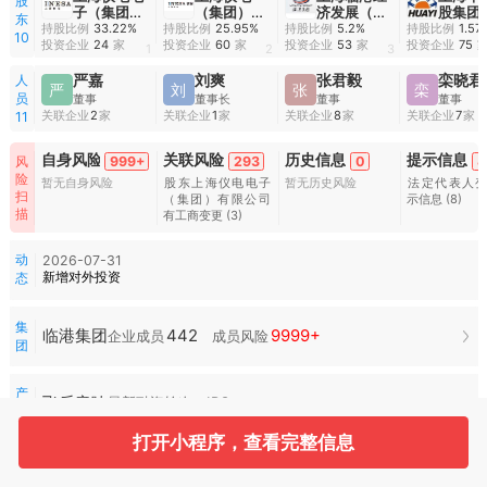
股
子（集团）
（集团）有
济发展（集
股集团
东
有限公司
限公司
团）有限公
公司
持股比例
33.22%
持股比例
25.95%
持股比例
5.2%
持股比例
1.57
10
司
投资企业
24
家
投资企业
60
家
投资企业
53
家
投资企业
75
1
2
3
人
严嘉
刘爽
张君毅
栾晓君
严
刘
张
栾
员
董事
董事长
董事
董事
关联企业
2
家
关联企业
1
家
关联企业
8
家
关联企业
7
家
11
自身风险
关联风险
历史信息
提示信息
999+
293
0
4
风
险
暂无自身风险
股东上海仪电电子
暂无历史风险
法定代表人
扫
（集团）有限公司
示信息
(8)
描
有工商变更
(3)
动
2026-07-31
新增对外投资
态
集
442
9999+
临港集团
企业成员
成员风险
团
产
飞乐音响
最新融资轮次：IPO
品
打开小程序，查看完整信息
常
55
999+
用
服